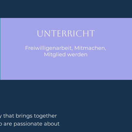
gen
Unterricht
Freiwilligenarbeit, Mitmachen,
Mitglied werden
 that brings together 
o are passionate about 