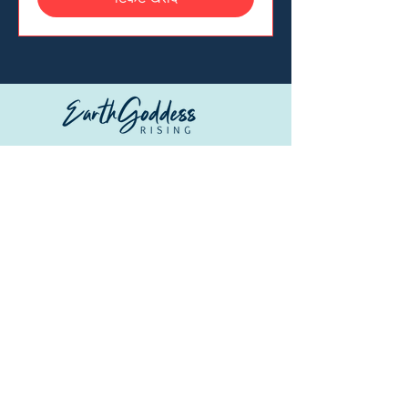
© कॉपीराइट
चाहे आप एक सचेत ध्यान शिविर में शामिल हो रहे हों,
© 2026 Earth Goddess Rising| EGR-
पवित्र परिदृश्यों की खोज कर रहे हों, या स्थानीय
INTL| Terms of Use | Privacy Policy
स्वादों का आनंद ले रहे हों, हम आपको सचेत रूप से
भ्रमण करने के लिए आमंत्रित करते हैं; हल्का यात्रा
करते हुए, गहराई से जुड़ते हुए, और एक असाधारण
पृथ्वी की सुंदरता को फिर से खोजते हुए।
त्वरित लिंक
हमारे बारे में
ब्लॉग
कार्यक्रम
स्टोर