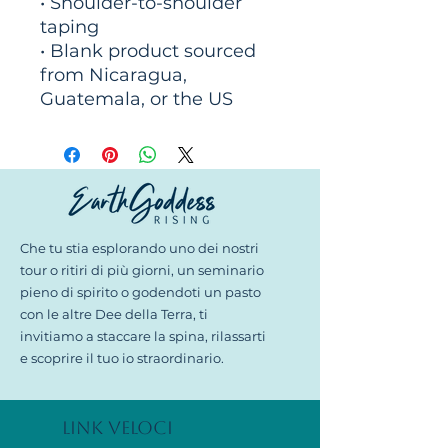
• Shoulder-to-shoulder 
taping
• Blank product sourced 
from Nicaragua, 
Guatemala, or the US
© Copyright
Che tu stia esplorando uno dei nostri
© 2026 Dea della Terra in aumento
tour o ritiri di più giorni, un seminario
|
Condizioni d'uso
|
politica sulla
riservatezza
pieno di spirito o godendoti un pasto
con le altre Dee della Terra, ti
invitiamo a staccare la spina, rilassarti
e scoprire il tuo io straordinario.
Link veloci