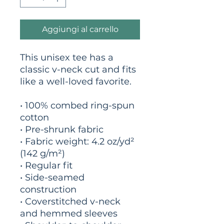
Aggiungi al carrello
This unisex tee has a 
classic v-neck cut and fits 
like a well-loved favorite. 
• 100% combed ring-spun 
cotton
• Pre-shrunk fabric
• Fabric weight: 4.2 oz/yd² 
(142 g/m²)
• Regular fit
• Side-seamed 
construction
• Coverstitched v-neck 
and hemmed sleeves