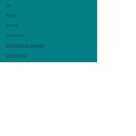
Di
Blog
Eventi
Contatto
Politiche di viaggio
Volontario
Ricevi aggiornamenti
mensili
Inserisci la tua email qua